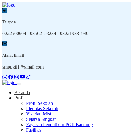
Telepon
0222500604 - 08562153234 - 082219881949
Almat Email
smppgii1@gmail.com
Beranda
Profil
Profil Sekolah
Identitas Sekolah
Visi dan Misi
Sejarah Singkat
Yayasan Pendidikan PGII Bandung
Fasilitas