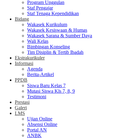
Program Unggulan
Staf Pengajar
Staf Tenaga Kependidikan
Bidang
Wakasek Kurikulum
Wakasek Kesiswaan & Humas
Wakasek Sarana & Sumber Daya
Wali Kelas
Bimbingan Konseling
Tim Disiplin & Tertib Ibadah
Ekstrakurikuler
Informasi
Agenda
Berita-Artikel
PPDB
Siswa Baru Kelas 7
Mutasi Siswa Kls 7, 8, 9
Testimoni
Prestasi
Galeri
LMS
Ujian Online
Absensi Online
Portal AN
ANBK