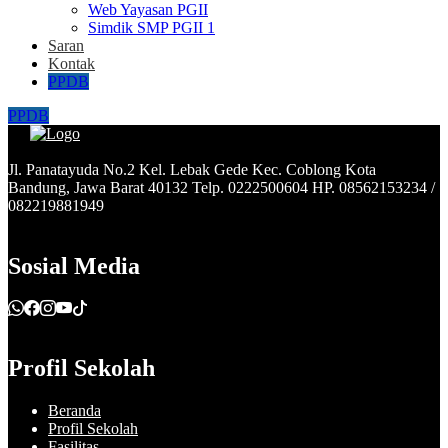
Web Yayasan PGII
Simdik SMP PGII 1
Saran
Kontak
PPDB
PPDB
Jl. Panatayuda No.2 Kel. Lebak Gede Kec. Coblong Kota
Bandung, Jawa Barat 40132 Telp. 0222500604 HP. 08562153234 /
082219881949
Sosial Media
Profil Sekolah
Beranda
Profil Sekolah
Fasilitas