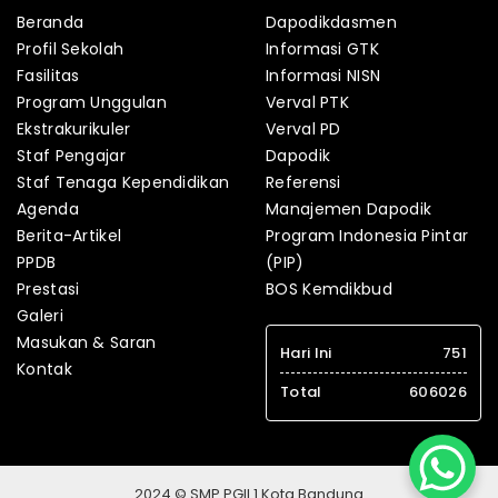
Beranda
Dapodikdasmen
Profil Sekolah
Informasi GTK
Fasilitas
Informasi NISN
Program Unggulan
Verval PTK
Ekstrakurikuler
Verval PD
Staf Pengajar
Dapodik
Staf Tenaga Kependidikan
Referensi
Agenda
Manajemen Dapodik
Berita-Artikel
Program Indonesia Pintar
PPDB
(PIP)
Prestasi
BOS Kemdikbud
Galeri
Masukan & Saran
Hari Ini
751
Kontak
Total
606026
2024 © SMP PGII 1 Kota Bandung