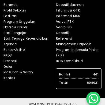
Beranda
Dapodikdasmen
Profil Sekolah
Informasi GTK
Fasilitas
Informasi NISN
Program Unggulan
Verval PTK
Ekstrakurikuler
Verval PD
Staf Pengajar
Dapodik
Staf Tenaga Kependidikan
Referensi
Agenda
Manajemen Dapodik
Berita-Artikel
Program Indonesia Pintar
PPDB
(PIP)
Prestasi
BOS Kemdikbud
Galeri
Masukan & Saran
Hari Ini
461
Kontak
Total
608021
2024 © SMP PGII 1 Kota Bandung