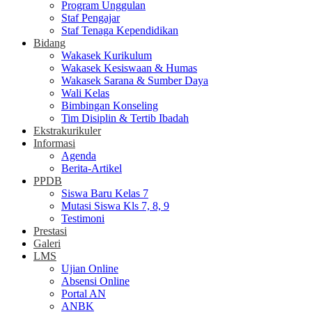
Program Unggulan
Staf Pengajar
Staf Tenaga Kependidikan
Bidang
Wakasek Kurikulum
Wakasek Kesiswaan & Humas
Wakasek Sarana & Sumber Daya
Wali Kelas
Bimbingan Konseling
Tim Disiplin & Tertib Ibadah
Ekstrakurikuler
Informasi
Agenda
Berita-Artikel
PPDB
Siswa Baru Kelas 7
Mutasi Siswa Kls 7, 8, 9
Testimoni
Prestasi
Galeri
LMS
Ujian Online
Absensi Online
Portal AN
ANBK