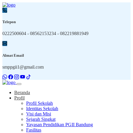
Telepon
0222500604 - 08562153234 - 082219881949
Almat Email
smppgii1@gmail.com
Beranda
Profil
Profil Sekolah
Identitas Sekolah
Visi dan Misi
Sejarah Singkat
Yayasan Pendidikan PGII Bandung
Fasilitas