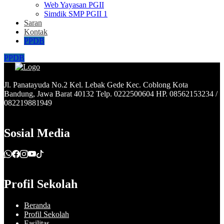
Web Yayasan PGII
Simdik SMP PGII 1
Saran
Kontak
PPDB
PPDB
Jl. Panatayuda No.2 Kel. Lebak Gede Kec. Coblong Kota
Bandung, Jawa Barat 40132 Telp. 0222500604 HP. 08562153234 /
082219881949
Sosial Media
Profil Sekolah
Beranda
Profil Sekolah
Fasilitas