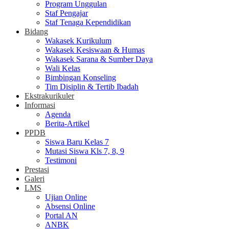
Program Unggulan
Staf Pengajar
Staf Tenaga Kependidikan
Bidang
Wakasek Kurikulum
Wakasek Kesiswaan & Humas
Wakasek Sarana & Sumber Daya
Wali Kelas
Bimbingan Konseling
Tim Disiplin & Tertib Ibadah
Ekstrakurikuler
Informasi
Agenda
Berita-Artikel
PPDB
Siswa Baru Kelas 7
Mutasi Siswa Kls 7, 8, 9
Testimoni
Prestasi
Galeri
LMS
Ujian Online
Absensi Online
Portal AN
ANBK