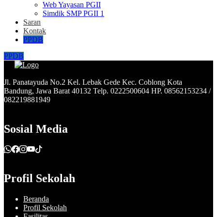
Web Yayasan PGII
Simdik SMP PGII 1
Saran
Kontak
PPDB
PPDB
Jl. Panatayuda No.2 Kel. Lebak Gede Kec. Coblong Kota
Bandung, Jawa Barat 40132 Telp. 0222500604 HP. 08562153234 /
082219881949
Sosial Media
Profil Sekolah
Beranda
Profil Sekolah
Fasilitas