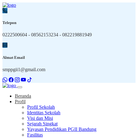
Telepon
0222500604 - 08562153234 - 082219881949
Almat Email
smppgii1@gmail.com
Beranda
Profil
Profil Sekolah
Identitas Sekolah
Visi dan Misi
Sejarah Singkat
Yayasan Pendidikan PGII Bandung
Fasilitas