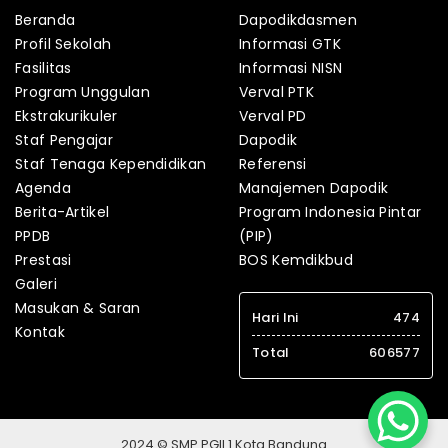
Beranda
Dapodikdasmen
Profil Sekolah
Informasi GTK
Fasilitas
Informasi NISN
Program Unggulan
Verval PTK
Ekstrakurikuler
Verval PD
Staf Pengajar
Dapodik
Staf Tenaga Kependidikan
Referensi
Agenda
Manajemen Dapodik
Berita-Artikel
Program Indonesia Pintar
PPDB
(PIP)
Prestasi
BOS Kemdikbud
Galeri
Masukan & Saran
Hari Ini
474
Kontak
Total
606577
2024 © SMP PGII 1 Kota Bandung