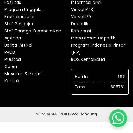
Fasilitas
Informasi NISN
Program Unggulan
Verval PTK
Ekstrakurikuler
Verval PD
Staf Pengajar
Dapodik
Staf Tenaga Kependidikan
Referensi
Agenda
Manajemen Dapodik
Berita-Artikel
Program Indonesia Pintar
PPDB
(PIP)
Prestasi
BOS Kemdikbud
Galeri
Masukan & Saran
Hari Ini
486
Kontak
Total
605761
2024 © SMP PGII 1 Kota Bandung