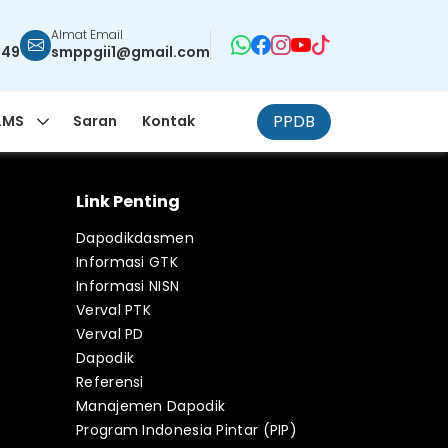
Almat Email
949
smppgii1@gmail.com
PPDB
LMS
Saran
Kontak
Link Penting
Dapodikdasmen
Informasi GTK
Informasi NISN
Verval PTK
Verval PD
Dapodik
Referensi
Manajemen Dapodik
Program Indonesia Pintar (PIP)