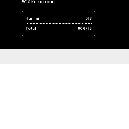
BOS Kemdikbud
Hari Ini
613
Total
606716