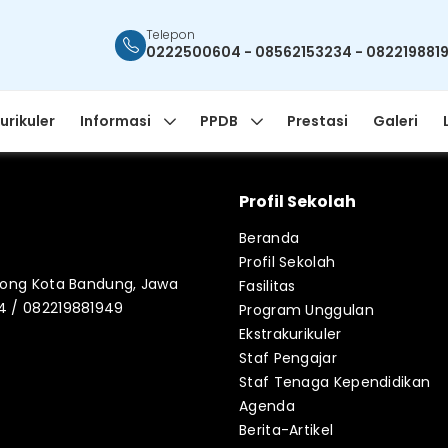
Telepon
0222500604 - 08562153234 - 082219881
urikuler
Informasi
PPDB
Prestasi
Galeri
Profil Sekolah
Beranda
Profil Sekolah
blong Kota Bandung, Jawa
Fasilitas
34 / 082219881949
Program Unggulan
Ekstrakurikuler
Staf Pengajar
Staf Tenaga Kependidikan
Agenda
Berita-Artikel