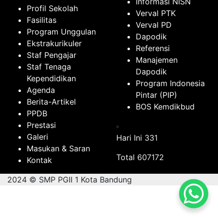
Informasi NISN
Profil Sekolah
Verval PTK
Fasilitas
Verval PD
Program Unggulan
Dapodik
Ekstrakurikuler
Referensi
Staf Pengajar
Manajemen
Staf Tenaga
Dapodik
Kependidikan
Program Indonesia
Agenda
Pintar (PIP)
Berita-Artikel
BOS Kemdikbud
PPDB
Prestasi
Galeri
Hari Ini
331
Masukan & Saran
Total
607172
Kontak
2024 © SMP PGII 1 Kota Bandung