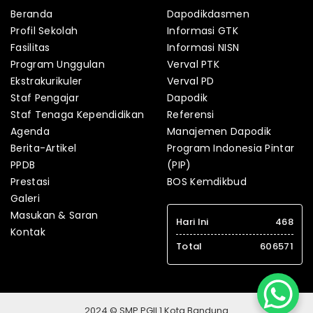
Beranda
Dapodikdasmen
Profil Sekolah
Informasi GTK
Fasilitas
Informasi NISN
Program Unggulan
Verval PTK
Ekstrakurikuler
Verval PD
Staf Pengajar
Dapodik
Staf Tenaga Kependidikan
Referensi
Agenda
Manajemen Dapodik
Berita-Artikel
Program Indonesia Pintar
PPDB
(PIP)
Prestasi
BOS Kemdikbud
Galeri
Masukan & Saran
Hari Ini
468
Kontak
Total
606571
2024 © SMP PGII 1 Kota Bandung