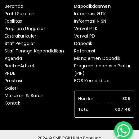
Beranda
Dapodikdasmen
Profil Sekolah
Informasi GTK
Fasilitas
Informasi NISN
Program Unggulan
Verval PTK
Ekstrakurikuler
Verval PD
Staf Pengajar
Dapodik
Staf Tenaga Kependidikan
Referensi
Agenda
Manajemen Dapodik
Berita-Artikel
Program Indonesia Pintar
PPDB
(PIP)
Prestasi
BOS Kemdikbud
Galeri
Masukan & Saran
Hari Ini
305
Kontak
Total
607146
2024 © SMP PGII 1 Kota Bandung