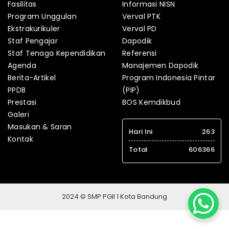
Fasilitas
Informasi NISN
Program Unggulan
Verval PTK
Ekstrakurikuler
Verval PD
Staf Pengajar
Dapodik
Staf Tenaga Kependidikan
Referensi
Agenda
Manajemen Dapodik
Berita-Artikel
Program Indonesia Pintar
PPDB
(PIP)
Prestasi
BOS Kemdikbud
Galeri
Masukan & Saran
Hari Ini
263
Kontak
Total
606366
2024 © SMP PGII 1 Kota Bandung