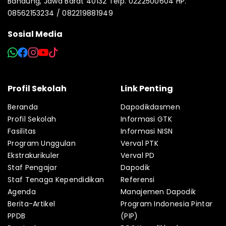
Bandung, Jawa Barat 40132 Telp. 0222500604 HP.
08562153234 / 082219881949
Sosial Media
Profil Sekolah
Link Penting
Beranda
Dapodikdasmen
Profil Sekolah
Informasi GTK
Fasilitas
Informasi NISN
Program Unggulan
Verval PTK
Ekstrakurikuler
Verval PD
Staf Pengajar
Dapodik
Staf Tenaga Kependidikan
Referensi
Agenda
Manajemen Dapodik
Berita-Artikel
Program Indonesia Pintar
PPDB
(PIP)