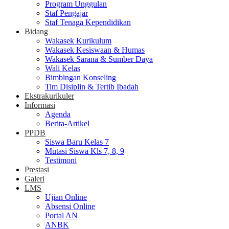
Program Unggulan
Staf Pengajar
Staf Tenaga Kependidikan
Bidang
Wakasek Kurikulum
Wakasek Kesiswaan & Humas
Wakasek Sarana & Sumber Daya
Wali Kelas
Bimbingan Konseling
Tim Disiplin & Tertib Ibadah
Ekstrakurikuler
Informasi
Agenda
Berita-Artikel
PPDB
Siswa Baru Kelas 7
Mutasi Siswa Kls 7, 8, 9
Testimoni
Prestasi
Galeri
LMS
Ujian Online
Absensi Online
Portal AN
ANBK