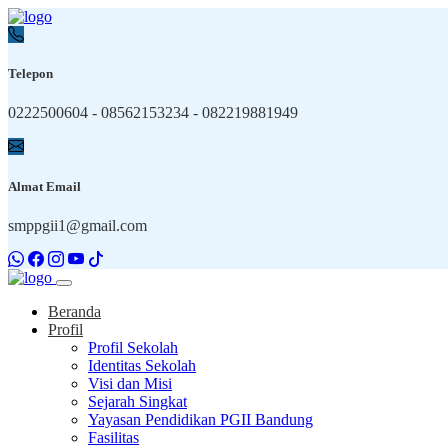
Telepon
0222500604 - 08562153234 - 082219881949
Almat Email
smppgii1@gmail.com
Beranda
Profil
Profil Sekolah
Identitas Sekolah
Visi dan Misi
Sejarah Singkat
Yayasan Pendidikan PGII Bandung
Fasilitas