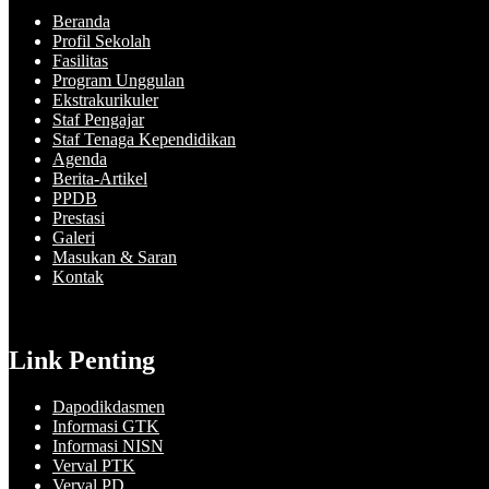
Beranda
Profil Sekolah
Fasilitas
Program Unggulan
Ekstrakurikuler
Staf Pengajar
Staf Tenaga Kependidikan
Agenda
Berita-Artikel
PPDB
Prestasi
Galeri
Masukan & Saran
Kontak
Link Penting
Dapodikdasmen
Informasi GTK
Informasi NISN
Verval PTK
Verval PD