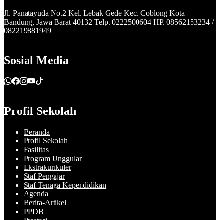
Jl. Panatayuda No.2 Kel. Lebak Gede Kec. Coblong Kota
Bandung, Jawa Barat 40132 Telp. 0222500604 HP. 08562153234 /
082219881949
Sosial Media
Profil Sekolah
Beranda
Profil Sekolah
Fasilitas
Program Unggulan
Ekstrakurikuler
Staf Pengajar
Staf Tenaga Kependidikan
Agenda
Berita-Artikel
PPDB