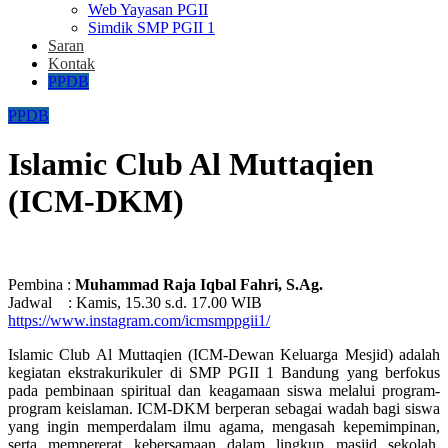
Web Yayasan PGII
Simdik SMP PGII 1
Saran
Kontak
PPDB
PPDB
Islamic Club Al Muttaqien
(ICM-DKM)
Pembina :
Muhammad Raja Iqbal Fahri, S.Ag.
Jadwal : Kamis, 15.30 s.d. 17.00 WIB
https://www.instagram.com/icmsmppgii1/
Islamic Club Al Muttaqien (ICM-Dewan Keluarga Mesjid) adalah
kegiatan ekstrakurikuler di SMP PGII 1 Bandung yang berfokus
pada pembinaan spiritual dan keagamaan siswa melalui program-
program keislaman. ICM-DKM berperan sebagai wadah bagi siswa
yang ingin memperdalam ilmu agama, mengasah kepemimpinan,
serta mempererat kebersamaan dalam lingkup masjid sekolah.