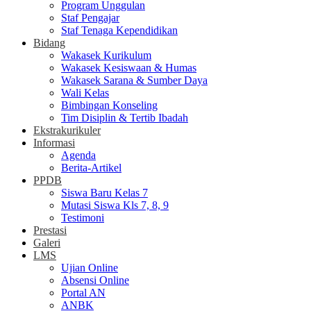
Program Unggulan
Staf Pengajar
Staf Tenaga Kependidikan
Bidang
Wakasek Kurikulum
Wakasek Kesiswaan & Humas
Wakasek Sarana & Sumber Daya
Wali Kelas
Bimbingan Konseling
Tim Disiplin & Tertib Ibadah
Ekstrakurikuler
Informasi
Agenda
Berita-Artikel
PPDB
Siswa Baru Kelas 7
Mutasi Siswa Kls 7, 8, 9
Testimoni
Prestasi
Galeri
LMS
Ujian Online
Absensi Online
Portal AN
ANBK