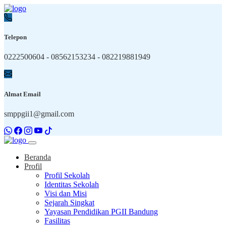
Telepon
0222500604 - 08562153234 - 082219881949
Almat Email
smppgii1@gmail.com
Beranda
Profil
Profil Sekolah
Identitas Sekolah
Visi dan Misi
Sejarah Singkat
Yayasan Pendidikan PGII Bandung
Fasilitas