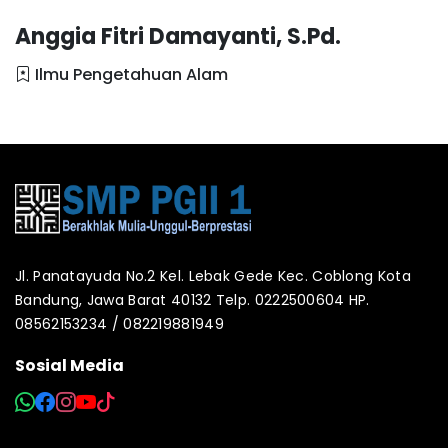
Anggia Fitri Damayanti, S.Pd.
Ilmu Pengetahuan Alam
Jl. Panatayuda No.2 Kel. Lebak Gede Kec. Coblong Kota
Bandung, Jawa Barat 40132 Telp. 0222500604 HP.
08562153234 / 082219881949
Sosial Media