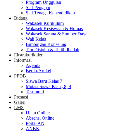
Program Unggulan
Staf Pengajar
Staf Tenaga Kependidikan
Bidang
Wakasek Kurikulum
Wakasek Kesiswaan & Humas
Wakasek Sarana & Sumber Daya
Wali Kelas
Bimbingan Konseling
Tim Disiplin & Tertib Ibadah
Ekstrakurikuler
Informasi
Agenda
Berita-Artikel
PPDB
Siswa Baru Kelas 7
Mutasi Siswa Kls 7, 8, 9
Testimoni
Prestasi
Galeri
LMS
Ujian Online
Absensi Online
Portal AN
ANBK