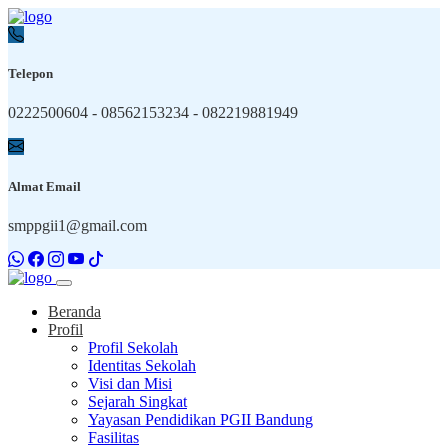
Telepon
0222500604 - 08562153234 - 082219881949
Almat Email
smppgii1@gmail.com
Beranda
Profil
Profil Sekolah
Identitas Sekolah
Visi dan Misi
Sejarah Singkat
Yayasan Pendidikan PGII Bandung
Fasilitas