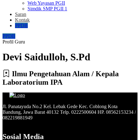
Web Yayasan PGII
Simdik SMP PGII 1
Saran
Kontak
PPDB
PPDB
Profil Guru
Devi Saidulloh, S.Pd
Ilmu Pengetahuan Alam / Kepala
Laboratorium IPA
Jl. Panatayuda No.2 Kel. Lebak Gede Kec. Coblong Kota
Bandung, Jawa Barat 40132 Telp. 0222500604 HP. 08562153234 /
082219881949
Sosial Media