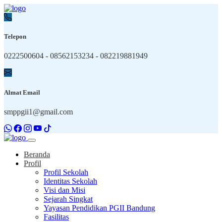
Telepon
0222500604 - 08562153234 - 082219881949
Almat Email
smppgii1@gmail.com
Beranda
Profil
Profil Sekolah
Identitas Sekolah
Visi dan Misi
Sejarah Singkat
Yayasan Pendidikan PGII Bandung
Fasilitas