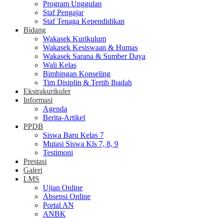
Program Unggulan
Staf Pengajar
Staf Tenaga Kependidikan
Bidang
Wakasek Kurikulum
Wakasek Kesiswaan & Humas
Wakasek Sarana & Sumber Daya
Wali Kelas
Bimbingan Konseling
Tim Disiplin & Tertib Ibadah
Ekstrakurikuler
Informasi
Agenda
Berita-Artikel
PPDB
Siswa Baru Kelas 7
Mutasi Siswa Kls 7, 8, 9
Testimoni
Prestasi
Galeri
LMS
Ujian Online
Absensi Online
Portal AN
ANBK