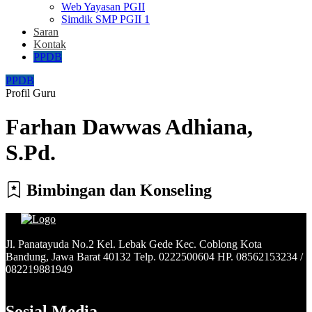
Web Yayasan PGII
Simdik SMP PGII 1
Saran
Kontak
PPDB
PPDB
Profil Guru
Farhan Dawwas Adhiana,
S.Pd.
Bimbingan dan Konseling
Jl. Panatayuda No.2 Kel. Lebak Gede Kec. Coblong Kota
Bandung, Jawa Barat 40132 Telp. 0222500604 HP. 08562153234 /
082219881949
Sosial Media