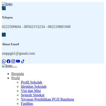
Telepon
0222500604 - 08562153234 - 082219881949
Almat Email
smppgii1@gmail.com
Beranda
Profil
Profil Sekolah
Identitas Sekolah
Visi dan Misi
Sejarah Singkat
Yayasan Pendidikan PGII Bandung
Fasilitas