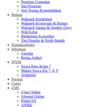
Program Unggulan
Staf Pengajar
Staf Tenaga Kependidikan
Bidang
Wakasek Kurikulum
Wakasek Kesiswaan & Humas
Wakasek Sarana & Sumber Daya
Wali Kelas
Bimbingan Konseling
Tim Disiplin & Tertib Ibadah
Ekstrakurikuler
Informasi
Agenda
Berita-Artikel
PPDB
Siswa Baru Kelas 7
Mutasi Siswa Kls 7, 8, 9
Testimoni
Prestasi
Galeri
LMS
Ujian Online
Absensi Online
Portal AN
ANBK