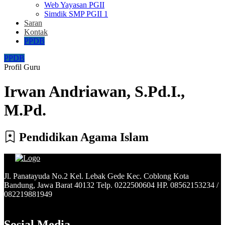
Web Yayasan PGII
Simdik SMP PGII 1
Saran
Kontak
PPDB
PPDB
Profil Guru
Irwan Andriawan, S.Pd.I.,
M.Pd.
Pendidikan Agama Islam
Jl. Panatayuda No.2 Kel. Lebak Gede Kec. Coblong Kota
Bandung, Jawa Barat 40132 Telp. 0222500604 HP. 08562153234 /
082219881949
Sosial Media