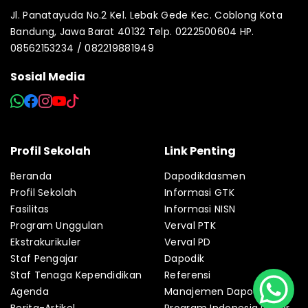
Jl. Panatayuda No.2 Kel. Lebak Gede Kec. Coblong Kota
Bandung, Jawa Barat 40132 Telp. 0222500604 HP.
08562153234 / 082219881949
Sosial Media
Profil Sekolah
Link Penting
Beranda
Dapodikdasmen
Profil Sekolah
Informasi GTK
Fasilitas
Informasi NISN
Program Unggulan
Verval PTK
Ekstrakurikuler
Verval PD
Staf Pengajar
Dapodik
Staf Tenaga Kependidikan
Referensi
Agenda
Manajemen Dapodik
Berita-Artikel
Program Indonesia Pintar