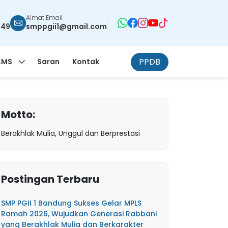
Almat Email
949
smppgii1@gmail.com
PPDB
LMS
Saran
Kontak
Motto:
Berakhlak Mulia, Unggul dan Berprestasi
Postingan Terbaru
SMP PGII 1 Bandung Sukses Gelar MPLS
Ramah 2026, Wujudkan Generasi Rabbani
yang Berakhlak Mulia dan Berkarakter