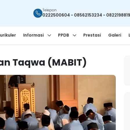
Telepon
0222500604 - 08562153234 - 082219881
urikuler
Informasi
PPDB
Prestasi
Galeri
an Taqwa (MABIT)