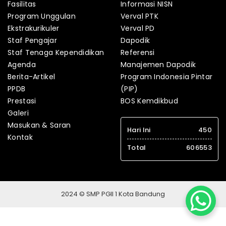
Fasilitas
Informasi NISN
Program Unggulan
Verval PTK
Ekstrakurikuler
Verval PD
Staf Pengajar
Dapodik
Staf Tenaga Kependidikan
Referensi
Agenda
Manajemen Dapodik
Berita-Artikel
Program Indonesia Pintar
PPDB
(PIP)
Prestasi
BOS Kemdikbud
Galeri
Masukan & Saran
Hari Ini
450
Kontak
Total
606553
2024 © SMP PGII 1 Kota Bandung