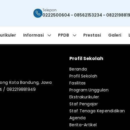
Telepon
0222500604 - 08562153234 - 082219881
urikuler
Informasi
PPDB
Prestasi
Galeri
Profil Sekolah
Beranda
Profil Sekolah
blong Kota Bandung, Jawa
Fasilitas
34 / 082219881949
Program Unggulan
Ekstrakurikuler
Staf Pengajar
Staf Tenaga Kependidikan
Agenda
Berita-Artikel