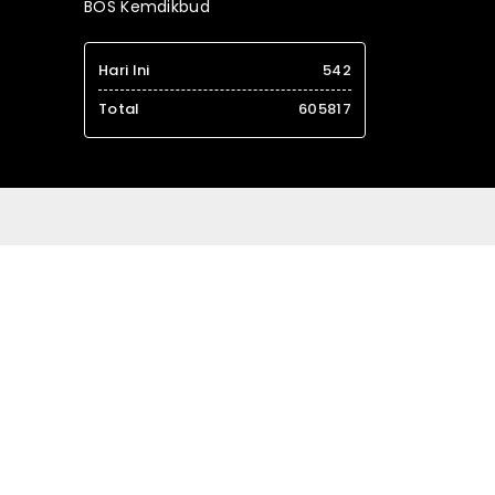
BOS Kemdikbud
Hari Ini
542
Total
605817