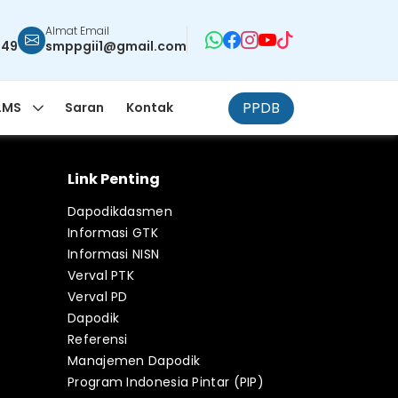
Almat Email
949
smppgii1@gmail.com
PPDB
LMS
Saran
Kontak
Link Penting
Dapodikdasmen
Informasi GTK
Informasi NISN
Verval PTK
Verval PD
Dapodik
Referensi
Manajemen Dapodik
Program Indonesia Pintar (PIP)