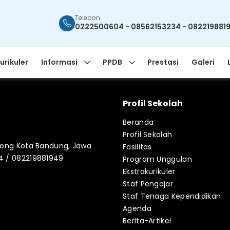
Telepon
0222500604 - 08562153234 - 082219881
urikuler
Informasi
PPDB
Prestasi
Galeri
Profil Sekolah
Beranda
Profil Sekolah
blong Kota Bandung, Jawa
Fasilitas
34 / 082219881949
Program Unggulan
Ekstrakurikuler
Staf Pengajar
Staf Tenaga Kependidikan
Agenda
Berita-Artikel