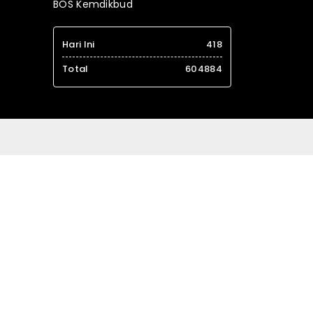
BOS Kemdikbud
Hari Ini
418
Total
604884