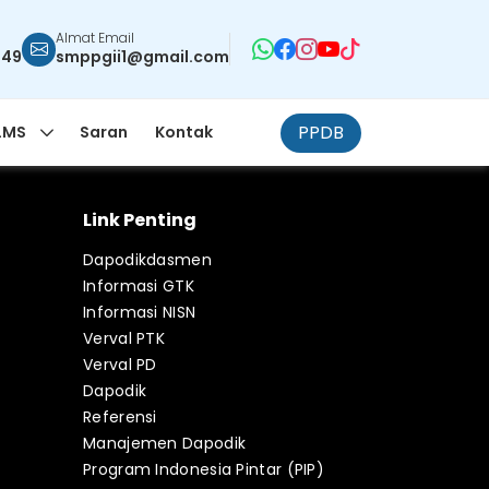
Almat Email
949
smppgii1@gmail.com
PPDB
LMS
Saran
Kontak
Link Penting
Dapodikdasmen
Informasi GTK
Informasi NISN
Verval PTK
Verval PD
Dapodik
Referensi
Manajemen Dapodik
Program Indonesia Pintar (PIP)