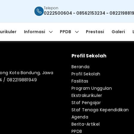
Telepon
0222500604 - 08562153234 - 082219881
urikuler
Informasi
PPDB
Prestasi
Galeri
Profil Sekolah
Beranda
blong Kota Bandung, Jawa
Profil Sekolah
34 / 082219881949
Fasilitas
Program Unggulan
Ekstrakurikuler
Staf Pengajar
Staf Tenaga Kependidikan
Agenda
Berita-Artikel
PPDB