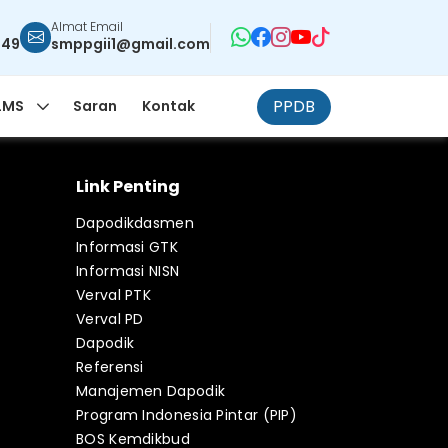
Almat Email
949
smppgii1@gmail.com
PPDB
LMS
Saran
Kontak
Link Penting
Dapodikdasmen
Informasi GTK
Informasi NISN
Verval PTK
Verval PD
Dapodik
Referensi
Manajemen Dapodik
Program Indonesia Pintar (PIP)
BOS Kemdikbud