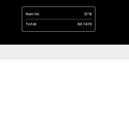
Hari Ini
578
Total
607419