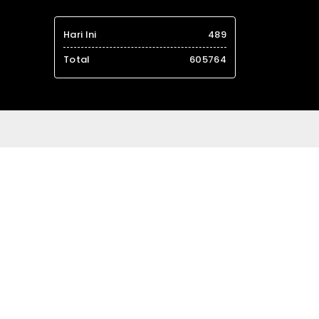
Hari Ini
489
Total
605764