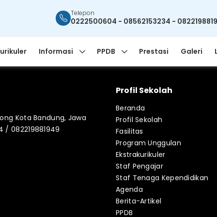
Telepon
0222500604 - 08562153234 - 082219881
urikuler
Informasi
PPDB
Prestasi
Galeri
Profil Sekolah
Beranda
blong Kota Bandung, Jawa
Profil Sekolah
34 / 082219881949
Fasilitas
Program Unggulan
Ekstrakurikuler
Staf Pengajar
Staf Tenaga Kependidikan
Agenda
Berita-Artikel
PPDB