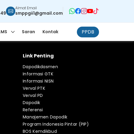
Almat Email
949
smppgii1@gmail.com
PPDB
LMS
Saran
Kontak
Link Penting
Dapodikdasmen
Informasi GTK
Informasi NISN
Verval PTK
Verval PD
Dapodik
Referensi
Manajemen Dapodik
Program Indonesia Pintar (PIP)
BOS Kemdikbud