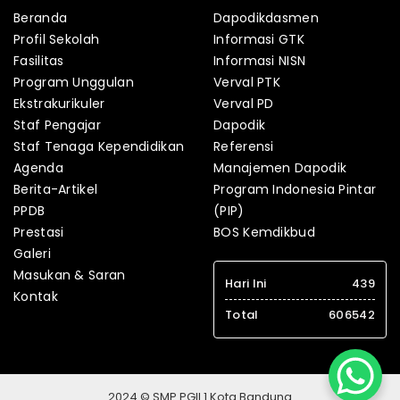
Beranda
Dapodikdasmen
Profil Sekolah
Informasi GTK
Fasilitas
Informasi NISN
Program Unggulan
Verval PTK
Ekstrakurikuler
Verval PD
Staf Pengajar
Dapodik
Staf Tenaga Kependidikan
Referensi
Agenda
Manajemen Dapodik
Berita-Artikel
Program Indonesia Pintar
PPDB
(PIP)
Prestasi
BOS Kemdikbud
Galeri
Masukan & Saran
Hari Ini
439
Kontak
Total
606542
2024 © SMP PGII 1 Kota Bandung