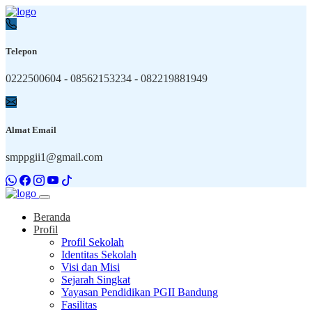
Telepon
0222500604 - 08562153234 - 082219881949
Almat Email
smppgii1@gmail.com
Beranda
Profil
Profil Sekolah
Identitas Sekolah
Visi dan Misi
Sejarah Singkat
Yayasan Pendidikan PGII Bandung
Fasilitas