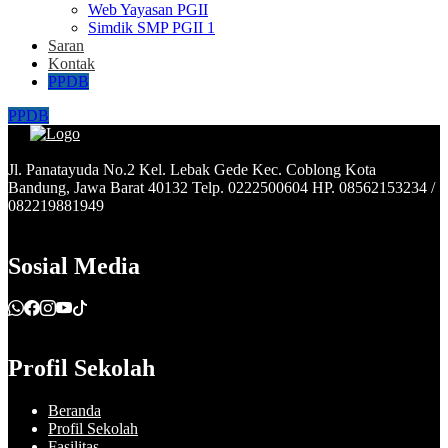
Web Yayasan PGII
Simdik SMP PGII 1
Saran
Kontak
PPDB
PPDB
Jl. Panatayuda No.2 Kel. Lebak Gede Kec. Coblong Kota
Bandung, Jawa Barat 40132 Telp. 0222500604 HP. 08562153234 /
082219881949
Sosial Media
Profil Sekolah
Beranda
Profil Sekolah
Fasilitas