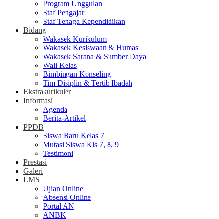
Program Unggulan
Staf Pengajar
Staf Tenaga Kependidikan
Bidang
Wakasek Kurikulum
Wakasek Kesiswaan & Humas
Wakasek Sarana & Sumber Daya
Wali Kelas
Bimbingan Konseling
Tim Disiplin & Tertib Ibadah
Ekstrakurikuler
Informasi
Agenda
Berita-Artikel
PPDB
Siswa Baru Kelas 7
Mutasi Siswa Kls 7, 8, 9
Testimoni
Prestasi
Galeri
LMS
Ujian Online
Absensi Online
Portal AN
ANBK