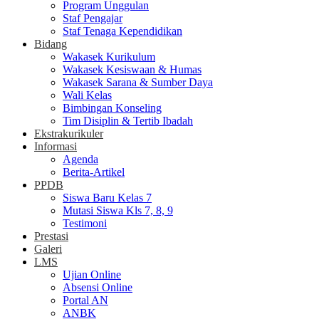
Program Unggulan
Staf Pengajar
Staf Tenaga Kependidikan
Bidang
Wakasek Kurikulum
Wakasek Kesiswaan & Humas
Wakasek Sarana & Sumber Daya
Wali Kelas
Bimbingan Konseling
Tim Disiplin & Tertib Ibadah
Ekstrakurikuler
Informasi
Agenda
Berita-Artikel
PPDB
Siswa Baru Kelas 7
Mutasi Siswa Kls 7, 8, 9
Testimoni
Prestasi
Galeri
LMS
Ujian Online
Absensi Online
Portal AN
ANBK