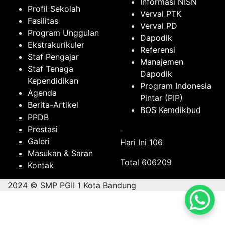
Informasi NISN
Profil Sekolah
Verval PTK
Fasilitas
Verval PD
Program Unggulan
Dapodik
Ekstrakurikuler
Referensi
Staf Pengajar
Manajemen
Staf Tenaga
Dapodik
Kependidikan
Program Indonesia
Agenda
Pintar (PIP)
Berita-Artikel
BOS Kemdikbud
PPDB
Prestasi
Galeri
Hari Ini
106
Masukan & Saran
Total
606209
Kontak
2024 © SMP PGII 1 Kota Bandung