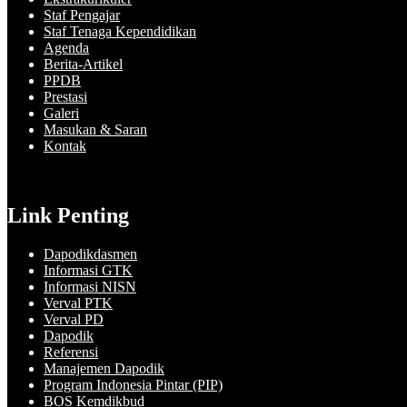
Staf Pengajar
Staf Tenaga Kependidikan
Agenda
Berita-Artikel
PPDB
Prestasi
Galeri
Masukan & Saran
Kontak
Link Penting
Dapodikdasmen
Informasi GTK
Informasi NISN
Verval PTK
Verval PD
Dapodik
Referensi
Manajemen Dapodik
Program Indonesia Pintar (PIP)
BOS Kemdikbud