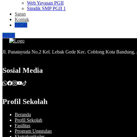
Web Yayasan PGII
Simdik SMP PGII 1
Saran
Kontak
PPDB
PPDB
Jl. Panatayuda No.2 Kel. Lebak Gede Kec. Coblong Kota Bandung,
Sosial Media
Profil Sekolah
Beranda
Profil Sekolah
Fasilitas
Program Unggulan
Ekstrakurikuler