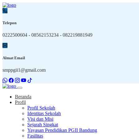
Telepon
0222500604 - 08562153234 - 082219881949
Almat Email
smppgii1@gmail.com
Beranda
Profil
Profil Sekolah
Identitas Sekolah
Visi dan Misi
Sejarah Singkat
Yayasan Pendidikan PGII Bandung
Fasilitas