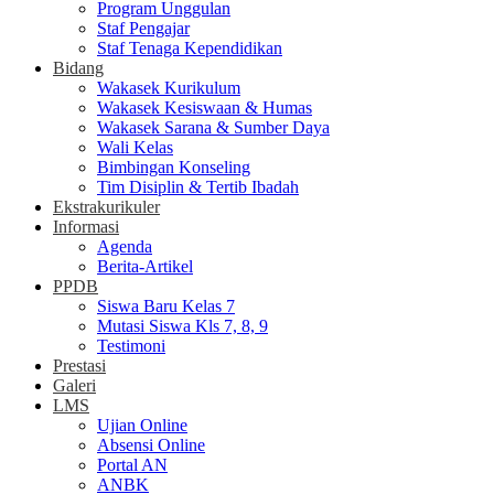
Program Unggulan
Staf Pengajar
Staf Tenaga Kependidikan
Bidang
Wakasek Kurikulum
Wakasek Kesiswaan & Humas
Wakasek Sarana & Sumber Daya
Wali Kelas
Bimbingan Konseling
Tim Disiplin & Tertib Ibadah
Ekstrakurikuler
Informasi
Agenda
Berita-Artikel
PPDB
Siswa Baru Kelas 7
Mutasi Siswa Kls 7, 8, 9
Testimoni
Prestasi
Galeri
LMS
Ujian Online
Absensi Online
Portal AN
ANBK