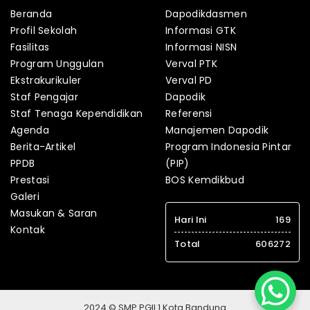
Beranda
Dapodikdasmen
Profil Sekolah
Informasi GTK
Fasilitas
Informasi NISN
Program Unggulan
Verval PTK
Ekstrakurikuler
Verval PD
Staf Pengajar
Dapodik
Staf Tenaga Kependidikan
Referensi
Agenda
Manajemen Dapodik
Berita-Artikel
Program Indonesia Pintar
PPDB
(PIP)
Prestasi
BOS Kemdikbud
Galeri
Masukan & Saran
Hari Ini
169
Kontak
Total
606272
2024 © SMP PGII 1 Kota Bandung