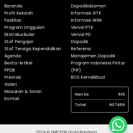
Beranda
Dapodikdasmen
Profil Sekolah
Informasi GTK
Fasilitas
Informasi NISN
Program Unggulan
Verval PTK
Ekstrakurikuler
Verval PD
Staf Pengajar
Dapodik
Staf Tenaga Kependidikan
Referensi
Agenda
Manajemen Dapodik
Berita-Artikel
Program Indonesia Pintar
PPDB
(PIP)
Prestasi
BOS Kemdikbud
Galeri
Masukan & Saran
Hari Ini
615
Kontak
Total
607456
2024 © SMP PGII 1 Kota Bandung