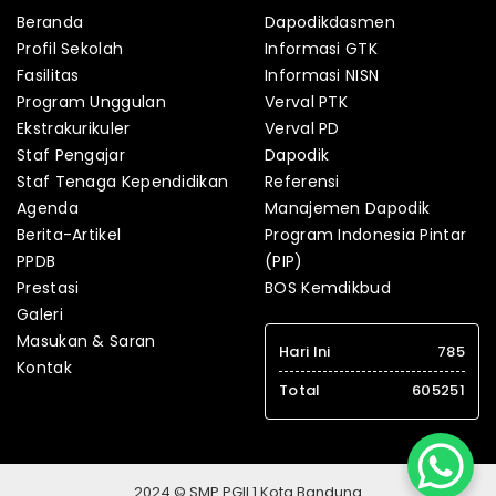
Beranda
Dapodikdasmen
Profil Sekolah
Informasi GTK
Fasilitas
Informasi NISN
Program Unggulan
Verval PTK
Ekstrakurikuler
Verval PD
Staf Pengajar
Dapodik
Staf Tenaga Kependidikan
Referensi
Agenda
Manajemen Dapodik
Berita-Artikel
Program Indonesia Pintar
PPDB
(PIP)
Prestasi
BOS Kemdikbud
Galeri
Masukan & Saran
Hari Ini
785
Kontak
Total
605251
2024 © SMP PGII 1 Kota Bandung