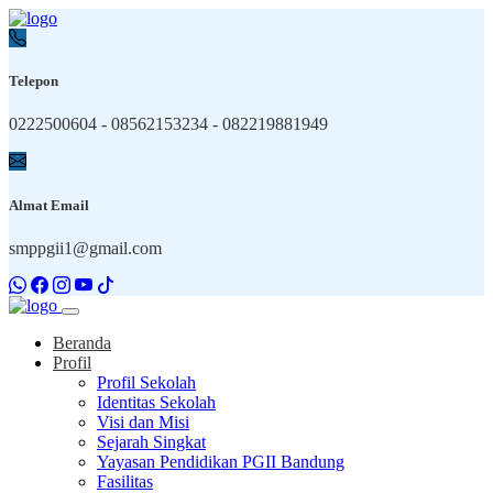
Telepon
0222500604 - 08562153234 - 082219881949
Almat Email
smppgii1@gmail.com
Beranda
Profil
Profil Sekolah
Identitas Sekolah
Visi dan Misi
Sejarah Singkat
Yayasan Pendidikan PGII Bandung
Fasilitas