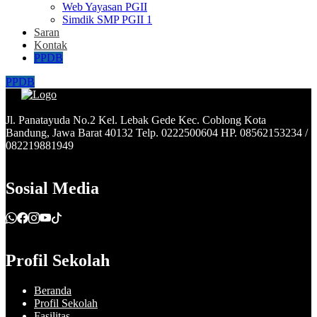
Web Yayasan PGII
Simdik SMP PGII 1
Saran
Kontak
PPDB
PPDB
Jl. Panatayuda No.2 Kel. Lebak Gede Kec. Coblong Kota
Bandung, Jawa Barat 40132 Telp. 0222500604 HP. 08562153234 /
082219881949
Sosial Media
Profil Sekolah
Beranda
Profil Sekolah
Fasilitas