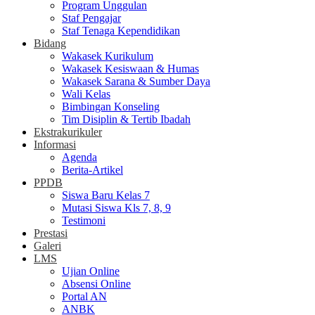
Program Unggulan
Staf Pengajar
Staf Tenaga Kependidikan
Bidang
Wakasek Kurikulum
Wakasek Kesiswaan & Humas
Wakasek Sarana & Sumber Daya
Wali Kelas
Bimbingan Konseling
Tim Disiplin & Tertib Ibadah
Ekstrakurikuler
Informasi
Agenda
Berita-Artikel
PPDB
Siswa Baru Kelas 7
Mutasi Siswa Kls 7, 8, 9
Testimoni
Prestasi
Galeri
LMS
Ujian Online
Absensi Online
Portal AN
ANBK