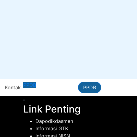
PPDB
n
Kontak
PPDB
Link Penting
Dapodikdasmen
Informasi GTK
Informasi NISN