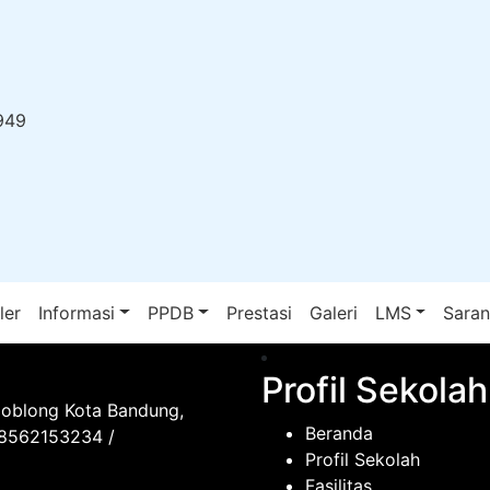
949
ler
Informasi
PPDB
Prestasi
Galeri
LMS
Sara
Profil Sekolah
Coblong Kota Bandung,
Beranda
08562153234 /
Profil Sekolah
Fasilitas