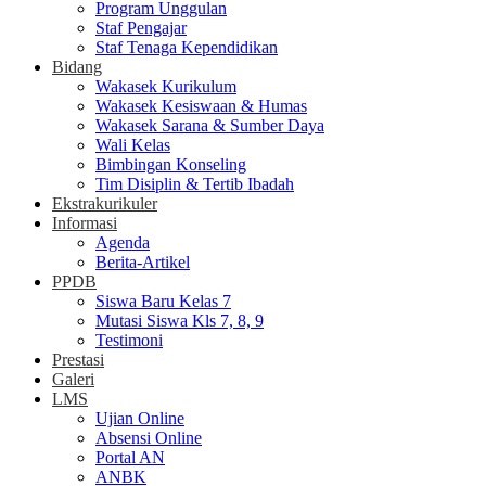
Program Unggulan
Staf Pengajar
Staf Tenaga Kependidikan
Bidang
Wakasek Kurikulum
Wakasek Kesiswaan & Humas
Wakasek Sarana & Sumber Daya
Wali Kelas
Bimbingan Konseling
Tim Disiplin & Tertib Ibadah
Ekstrakurikuler
Informasi
Agenda
Berita-Artikel
PPDB
Siswa Baru Kelas 7
Mutasi Siswa Kls 7, 8, 9
Testimoni
Prestasi
Galeri
LMS
Ujian Online
Absensi Online
Portal AN
ANBK