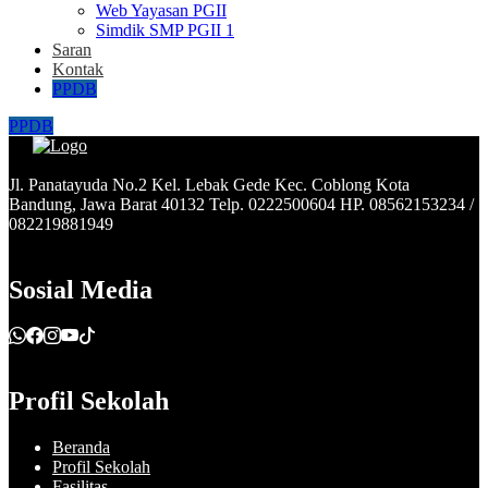
Web Yayasan PGII
Simdik SMP PGII 1
Saran
Kontak
PPDB
PPDB
Jl. Panatayuda No.2 Kel. Lebak Gede Kec. Coblong Kota
Bandung, Jawa Barat 40132 Telp. 0222500604 HP. 08562153234 /
082219881949
Sosial Media
Profil Sekolah
Beranda
Profil Sekolah
Fasilitas