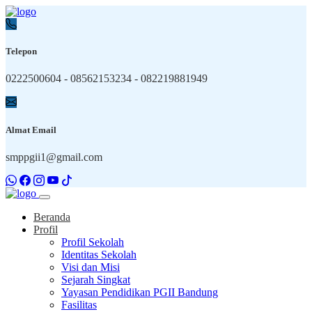
Telepon
0222500604 - 08562153234 - 082219881949
Almat Email
smppgii1@gmail.com
Beranda
Profil
Profil Sekolah
Identitas Sekolah
Visi dan Misi
Sejarah Singkat
Yayasan Pendidikan PGII Bandung
Fasilitas