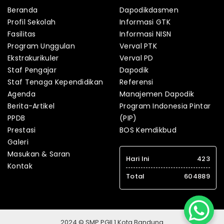
Beranda
Dapodikdasmen
Profil Sekolah
Informasi GTK
Fasilitas
Informasi NISN
Program Unggulan
Verval PTK
Ekstrakurikuler
Verval PD
Staf Pengajar
Dapodik
Staf Tenaga Kependidikan
Referensi
Agenda
Manajemen Dapodik
Berita-Artikel
Program Indonesia Pintar
PPDB
(PIP)
Prestasi
BOS Kemdikbud
Galeri
Masukan & Saran
Hari Ini
423
Kontak
Total
604889
2024 © SMP PGII 1 Kota Bandung