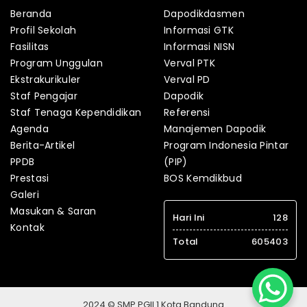
Beranda
Dapodikdasmen
Profil Sekolah
Informasi GTK
Fasilitas
Informasi NISN
Program Unggulan
Verval PTK
Ekstrakurikuler
Verval PD
Staf Pengajar
Dapodik
Staf Tenaga Kependidikan
Referensi
Agenda
Manajemen Dapodik
Berita-Artikel
Program Indonesia Pintar
PPDB
(PIP)
Prestasi
BOS Kemdikbud
Galeri
Masukan & Saran
Hari Ini
128
Kontak
Total
605403
2024 © SMP PGII 1 Kota Bandung