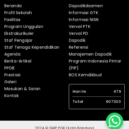
Beranda
Dapodikdasmen
Profil Sekolah
Informasi GTK
Fasilitas
Informasi NISN
Program Unggulan
Verval PTK
Ekstrakurikuler
Verval PD
Staf Pengajar
Dapodik
Staf Tenaga Kependidikan
Referensi
Agenda
Manajemen Dapodik
Berita-Artikel
Program Indonesia Pintar
PPDB
(PIP)
Prestasi
BOS Kemdikbud
Galeri
Masukan & Saran
Hari Ini
479
Kontak
Total
607320
2024 © SMP PGII 1 Kota Bandung