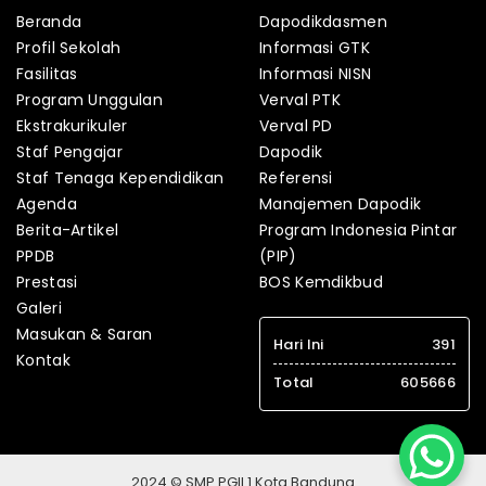
Beranda
Dapodikdasmen
Profil Sekolah
Informasi GTK
Fasilitas
Informasi NISN
Program Unggulan
Verval PTK
Ekstrakurikuler
Verval PD
Staf Pengajar
Dapodik
Staf Tenaga Kependidikan
Referensi
Agenda
Manajemen Dapodik
Berita-Artikel
Program Indonesia Pintar
PPDB
(PIP)
Prestasi
BOS Kemdikbud
Galeri
Masukan & Saran
Hari Ini
391
Kontak
Total
605666
2024 © SMP PGII 1 Kota Bandung