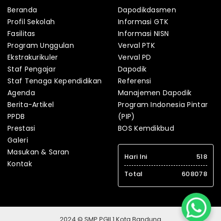
Beranda
Dapodikdasmen
Profil Sekolah
Informasi GTK
Fasilitas
Informasi NISN
Program Unggulan
Verval PTK
Ekstrakurikuler
Verval PD
Staf Pengajar
Dapodik
Staf Tenaga Kependidikan
Referensi
Agenda
Manajemen Dapodik
Berita-Artikel
Program Indonesia Pintar
PPDB
(PIP)
Prestasi
BOS Kemdikbud
Galeri
Masukan & Saran
Hari Ini
518
Kontak
Total
608078
2024 © SMP PGII 1 Kota Bandung