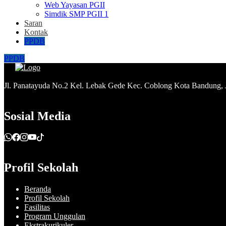
Web Yayasan PGII
Simdik SMP PGII 1
Saran
Kontak
PPDB
PPDB
Jl. Panatayuda No.2 Kel. Lebak Gede Kec. Coblong Kota Bandung,
Sosial Media
Profil Sekolah
Beranda
Profil Sekolah
Fasilitas
Program Unggulan
Ekstrakurikuler