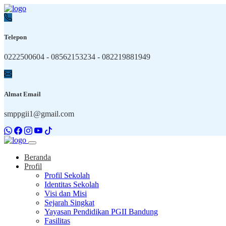
Telepon
0222500604 - 08562153234 - 082219881949
Almat Email
smppgii1@gmail.com
Beranda
Profil
Profil Sekolah
Identitas Sekolah
Visi dan Misi
Sejarah Singkat
Yayasan Pendidikan PGII Bandung
Fasilitas