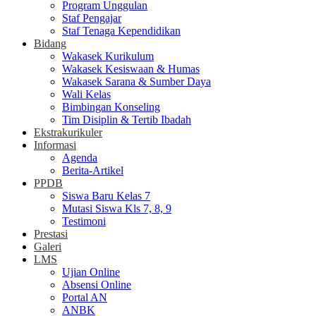
Program Unggulan
Staf Pengajar
Staf Tenaga Kependidikan
Bidang
Wakasek Kurikulum
Wakasek Kesiswaan & Humas
Wakasek Sarana & Sumber Daya
Wali Kelas
Bimbingan Konseling
Tim Disiplin & Tertib Ibadah
Ekstrakurikuler
Informasi
Agenda
Berita-Artikel
PPDB
Siswa Baru Kelas 7
Mutasi Siswa Kls 7, 8, 9
Testimoni
Prestasi
Galeri
LMS
Ujian Online
Absensi Online
Portal AN
ANBK