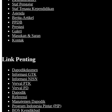
Staf Pengajar
Staf Tenaga Kependidikan
Agenda
Berita-Artikel
PPDB
Prestasi
Galeri
Masukan & Saran
Kontak
Link Penting
Dapodikdasmen
Informasi GTK
Informasi NISN
Verval PTK
Verval PD
Dapodik
Referensi
Manajemen Dapodik
Program Indonesia Pintar (PIP)
BOS Kemdikbud