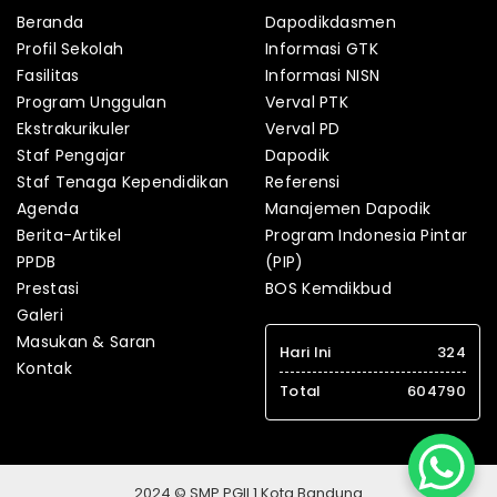
Beranda
Dapodikdasmen
Profil Sekolah
Informasi GTK
Fasilitas
Informasi NISN
Program Unggulan
Verval PTK
Ekstrakurikuler
Verval PD
Staf Pengajar
Dapodik
Staf Tenaga Kependidikan
Referensi
Agenda
Manajemen Dapodik
Berita-Artikel
Program Indonesia Pintar
PPDB
(PIP)
Prestasi
BOS Kemdikbud
Galeri
Masukan & Saran
Hari Ini
324
Kontak
Total
604790
2024 © SMP PGII 1 Kota Bandung