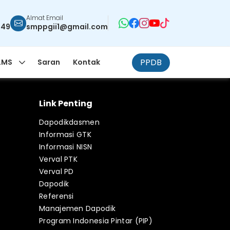
Almat Email
949
smppgii1@gmail.com
PPDB
LMS
Saran
Kontak
Link Penting
Dapodikdasmen
Informasi GTK
Informasi NISN
Verval PTK
Verval PD
Dapodik
Referensi
Manajemen Dapodik
Program Indonesia Pintar (PIP)