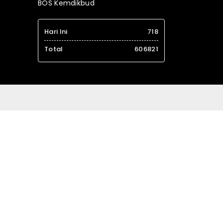
BOS Kemdikbud
Hari Ini
718
Total
606821