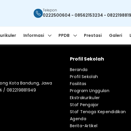
Telepon
0222500604 - 08562153234 - 082219881
urikuler
Informasi
PPDB
Prestasi
Galeri
Profil Sekolah
Beranda
Profil Sekolah
blong Kota Bandung, Jawa
Fasilitas
34 / 082219881949
Program Unggulan
Ekstrakurikuler
Staf Pengajar
Staf Tenaga Kependidikan
Agenda
Berita-Artikel