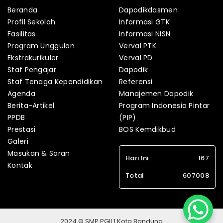
Beranda
Dapodikdasmen
Profil Sekolah
Informasi GTK
Fasilitas
Informasi NISN
Program Unggulan
Verval PTK
Ekstrakurikuler
Verval PD
Staf Pengajar
Dapodik
Staf Tenaga Kependidikan
Referensi
Agenda
Manajemen Dapodik
Berita-Artikel
Program Indonesia Pintar
PPDB
(PIP)
Prestasi
BOS Kemdikbud
Galeri
Masukan & Saran
Hari Ini
167
Kontak
Total
607008
2024 © SMP PGII 1 Kota Bandung