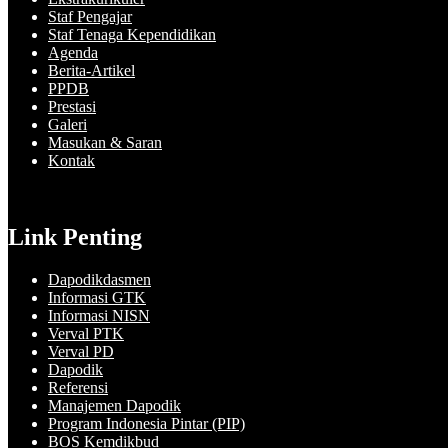
Staf Pengajar
Staf Tenaga Kependidikan
Agenda
Berita-Artikel
PPDB
Prestasi
Galeri
Masukan & Saran
Kontak
Link Penting
Dapodikdasmen
Informasi GTK
Informasi NISN
Verval PTK
Verval PD
Dapodik
Referensi
Manajemen Dapodik
Program Indonesia Pintar (PIP)
BOS Kemdikbud