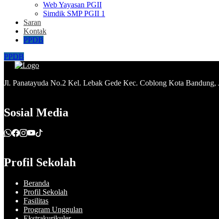
Web Yayasan PGII
Simdik SMP PGII 1
Saran
Kontak
PPDB
PPDB
Jl. Panatayuda No.2 Kel. Lebak Gede Kec. Coblong Kota Bandung,
Sosial Media
Profil Sekolah
Beranda
Profil Sekolah
Fasilitas
Program Unggulan
Ekstrakurikuler