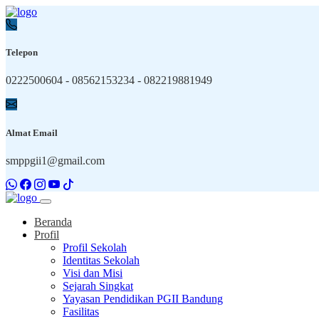
Telepon
0222500604 - 08562153234 - 082219881949
Almat Email
smppgii1@gmail.com
Beranda
Profil
Profil Sekolah
Identitas Sekolah
Visi dan Misi
Sejarah Singkat
Yayasan Pendidikan PGII Bandung
Fasilitas