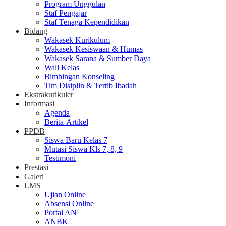
Program Unggulan
Staf Pengajar
Staf Tenaga Kependidikan
Bidang
Wakasek Kurikulum
Wakasek Kesiswaan & Humas
Wakasek Sarana & Sumber Daya
Wali Kelas
Bimbingan Konseling
Tim Disiplin & Tertib Ibadah
Ekstrakurikuler
Informasi
Agenda
Berita-Artikel
PPDB
Siswa Baru Kelas 7
Mutasi Siswa Kls 7, 8, 9
Testimoni
Prestasi
Galeri
LMS
Ujian Online
Absensi Online
Portal AN
ANBK