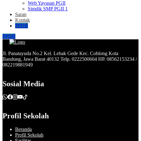
Web Yayasan PGII
Simdik SMP PGII 1
Saran
Kontak
PPDB
PPDB
Jl. Panatayuda No.2 Kel. Lebak Gede Kec. Coblong Kota
Bandung, Jawa Barat 40132 Telp. 0222500604 HP. 08562153234 /
082219881949
Sosial Media
Profil Sekolah
Beranda
Profil Sekolah
Fasilitas