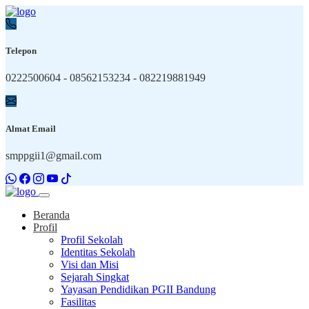
Telepon
0222500604 - 08562153234 - 082219881949
Almat Email
smppgii1@gmail.com
Beranda
Profil
Profil Sekolah
Identitas Sekolah
Visi dan Misi
Sejarah Singkat
Yayasan Pendidikan PGII Bandung
Fasilitas