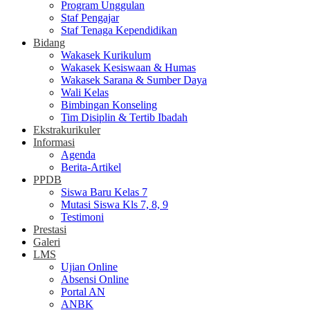
Program Unggulan
Staf Pengajar
Staf Tenaga Kependidikan
Bidang
Wakasek Kurikulum
Wakasek Kesiswaan & Humas
Wakasek Sarana & Sumber Daya
Wali Kelas
Bimbingan Konseling
Tim Disiplin & Tertib Ibadah
Ekstrakurikuler
Informasi
Agenda
Berita-Artikel
PPDB
Siswa Baru Kelas 7
Mutasi Siswa Kls 7, 8, 9
Testimoni
Prestasi
Galeri
LMS
Ujian Online
Absensi Online
Portal AN
ANBK