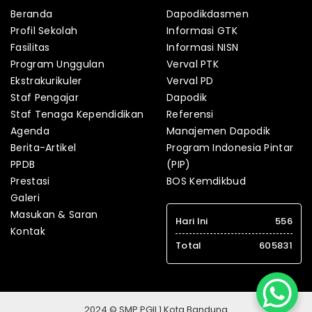
Beranda
Dapodikdasmen
Profil Sekolah
Informasi GTK
Fasilitas
Informasi NISN
Program Unggulan
Verval PTK
Ekstrakurikuler
Verval PD
Staf Pengajar
Dapodik
Staf Tenaga Kependidikan
Referensi
Agenda
Manajemen Dapodik
Berita-Artikel
Program Indonesia Pintar
PPDB
(PIP)
Prestasi
BOS Kemdikbud
Galeri
Masukan & Saran
Hari Ini
556
Kontak
Total
605831
2024 © SMP PGII 1 Kota Bandung