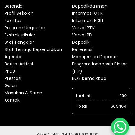
Beranda
Dapodikdasmen
Profil Sekolah
Informasi GTK
Fasilitas
Informasi NISN
Program Unggulan
Verval PTK
Ekstrakurikuler
Verval PD
Staf Pengajar
Dapodik
Staf Tenaga Kependidikan
Referensi
Agenda
Manajemen Dapodik
Berita-Artikel
Program Indonesia Pintar
PPDB
(PIP)
Prestasi
BOS Kemdikbud
Galeri
Masukan & Saran
Hari Ini
189
Kontak
Total
605464
2024 © SMP PGII 1 Kota Bandung